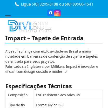
Skip
Ligue (48) 3209-3188
ou
(48) 99960-1541
to
content
Facebook
Instagram
Open
Close
mobile
mobile
menu
menu
Impact – Tapete de Entrada
A Beaulieu lança com exclusividade no Brasil a maior
novidade em barreiras de contenção de sujeira e tapetes
de entrada para seus projetos.
Fabricado na Inglaterra por Milliken, Impact é inovador e
eficaz, com design ousado e moderno.
Especificações Técnicas
Composição
PVC resistente aos raios UV
Tipo de fio
Forma: Nylon 6.6