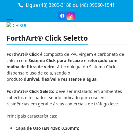
Skip
Ligue (48) 3209-3188
ou
(48) 99960-1541
to
content
Facebook
Instagram
Open
Close
mobile
mobile
ForthArt® Click Seletto
menu
menu
ForthArt
®
Click
é composto de PVC virgem e carbonato de
cálcio com
Sistema Click para Encaixe
e
reforçado com
malha de fibra de vidro
. A tecnologia do Sistema Click
dispensa o uso de cola, sendo o
produto
durável
,
flexível
e
resistente a água
.
ForthArt
®
Click Seletto
deve ser instalado em ambientes
cobertos e fechados, sendo indicado para uso em
residências em geral e áreas comerciais de tráfego leve.
Principais características:
Capa de Uso (EN 429): 0,30mm
;