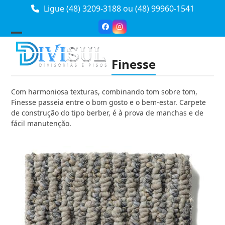
Skip
Ligue (48) 3209-3188
ou
(48) 99960-1541
to
content
Facebook
Instagram
Open
Close
mobile
mobile
Finesse
menu
menu
Com harmoniosa texturas, combinando tom sobre tom,
Finesse passeia entre o bom gosto e o bem-estar. Carpete
de construção do tipo berber, é à prova de manchas e de
fácil manutenção.