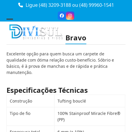
Skip
Ligue (48) 3209-3188
ou
(48) 99960-1541
to
content
Facebook
Instagram
Open
Close
mobile
mobile
Bravo
menu
menu
Excelente opção para quem busca um carpete de
qualidade com ótima relação custo-benefício. Sóbrio e
básico, é à prova de manchas e de rápida e prática
manutenção.
Especificações Técnicas
Construção
Tufting bouclé
Tipo de fio
100% Stainproof Miracle Fibre®
(PP)
Espessura total
6 mm (± 10%)